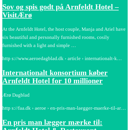
Sov og spis godt på Arnfeldt Hotel –
VisitÆrø
At the Arnfeldt Hotel, the host couple, Manja and Ariel have
six beautiful and personally furnished rooms, cosily
furnished with a light and simple …
http s://www.aeroedagblad.dk › article › internationalt-k…
Internationalt konsortium køber
Arnfeldt Hotel for 10 millioner
Ærø Dagblad
http s://faa.dk › aeroe › en-pris-man-laegger-maerke-til-ar…
En pris man lægger mærke til: