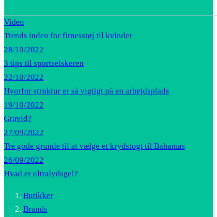
Viden
Trends inden for fitnesstøj til kvinder
28/10/2022
3 tips til sportselskeren
22/10/2022
Hvorfor struktur er så vigtigt på en arbejdsplads
19/10/2022
Gravid?
27/09/2022
Tre gode grunde til at vælge et krydstogt til Bahamas
26/09/2022
Hvad er ultralydsgel?
Butikker
Brands