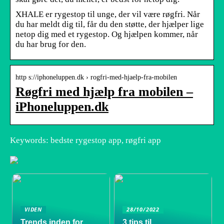
XHALE er rygestop til unge, der vil være røgfri. Når
du har meldt dig til, får du den støtte, der hjælper lige
netop dig med et rygestop. Og hjælpen kommer, når
du har brug for den.
http s://iphoneluppen.dk › rogfri-med-hjaelp-fra-mobilen
Røgfri med hjælp fra mobilen –
iPhoneluppen.dk
Keywords: bedste rygestop app, røgfri app
VIDEN
28/10/2022
Trends inden for
3 tips til