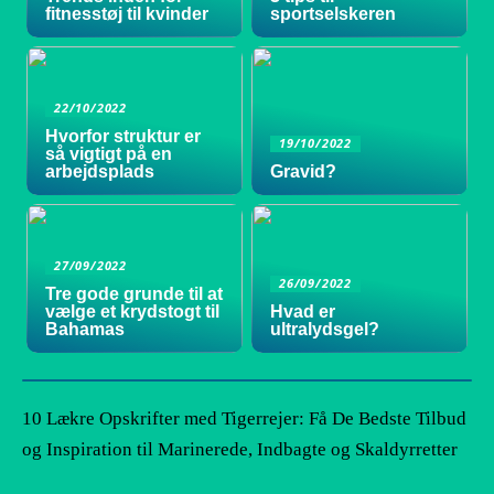
fitnesstøj til kvinder
sportselskeren
22/10/2022
Hvorfor struktur er
19/10/2022
så vigtigt på en
arbejdsplads
Gravid?
27/09/2022
26/09/2022
Tre gode grunde til at
vælge et krydstogt til
Hvad er
Bahamas
ultralydsgel?
10 Lækre Opskrifter med Tigerrejer: Få De Bedste Tilbud
og Inspiration til Marinerede, Indbagte og Skaldyrretter