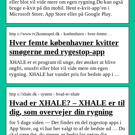
eller blot vil vide mere om egen rygning.Du kan også
bruge e-kvit på din mobil. Hent e-kvit-app’en i
Microsoft Store, App Store eller på Google Play.
http s://www.tv2kosmopol.dk › koebenhavn › hver-femte-…
Hver femte københavner kvitter
smøgerne med rygestop-app
XHALE er et program til unge, der ønsker at blive
røgfri, snusfri eller blot vil vide mere om egen
rygning. XHALE har vundet pris for bedste app i …
http s://xhale.dk › system › hvad-er-xhale
Hvad er XHALE? – XHALE er til
dig, som overvejer din rygning
for 5 dage siden — Der findes en del rygestop apps i
App Store, og vi har her valgt to af de bedste ud … Du
skal gøre det, du mener, er bedst for netop dig.