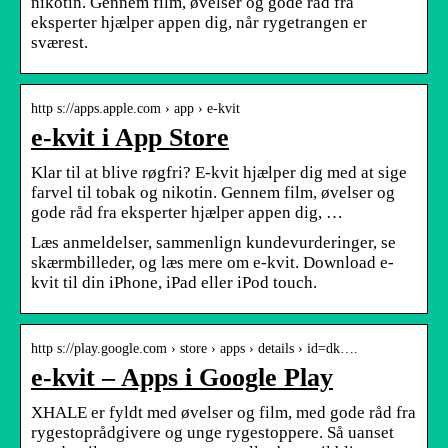
nikotin. Gennem film, øvelser og gode råd fra
eksperter hjælper appen dig, når rygetrangen er
sværest.
http s://apps.apple.com › app › e-kvit
e-kvit i App Store
Klar til at blive røgfri? E-kvit hjælper dig med at sige
farvel til tobak og nikotin. Gennem film, øvelser og
gode råd fra eksperter hjælper appen dig, …
Læs anmeldelser, sammenlign kundevurderinger, se
skærmbilleder, og læs mere om e-kvit. Download e-
kvit til din iPhone, iPad eller iPod touch.
http s://play.google.com › store › apps › details › id=dk….
e-kvit – Apps i Google Play
XHALE er fyldt med øvelser og film, med gode råd fra
rygestoprådgivere og unge rygestoppere. Så uanset