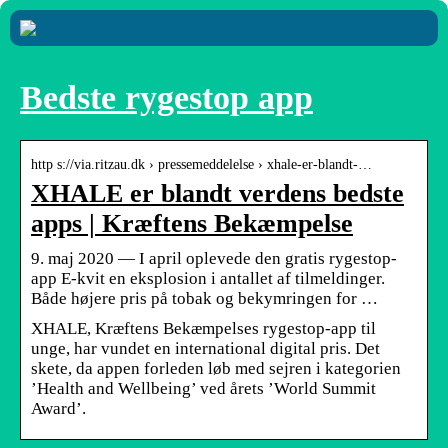
Bedste rygestop app
http s://via.ritzau.dk › pressemeddelelse › xhale-er-blandt-…
XHALE er blandt verdens bedste
apps | Kræftens Bekæmpelse
9. maj 2020 — I april oplevede den gratis rygestop-
app E-kvit en eksplosion i antallet af tilmeldinger.
Både højere pris på tobak og bekymringen for …
XHALE, Kræftens Bekæmpelses rygestop-app til
unge, har vundet en international digital pris. Det
skete, da appen forleden løb med sejren i kategorien
’Health and Wellbeing’ ved årets ’World Summit
Award’.