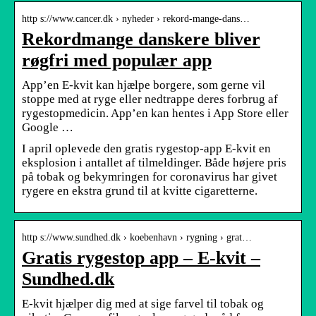
http s://www.cancer.dk › nyheder › rekord-mange-dans…
Rekordmange danskere bliver
røgfri med populær app
App’en E-kvit kan hjælpe borgere, som gerne vil
stoppe med at ryge eller nedtrappe deres forbrug af
rygestopmedicin. App’en kan hentes i App Store eller
Google …
I april oplevede den gratis rygestop-app E-kvit en
eksplosion i antallet af tilmeldinger. Både højere pris
på tobak og bekymringen for coronavirus har givet
rygere en ekstra grund til at kvitte cigaretterne.
http s://www.sundhed.dk › koebenhavn › rygning › grat…
Gratis rygestop app – E-kvit –
Sundhed.dk
E-kvit hjælper dig med at sige farvel til tobak og