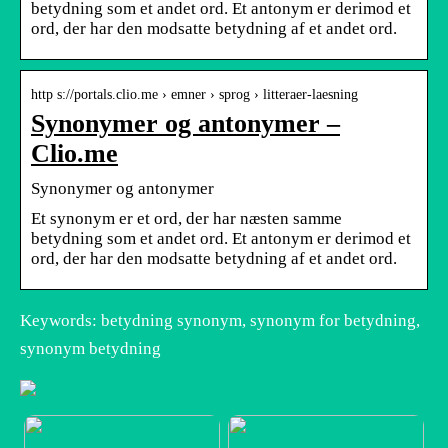
betydning som et andet ord. Et antonym er derimod et
ord, der har den modsatte betydning af et andet ord.
http s://portals.clio.me › emner › sprog › litteraer-laesning
Synonymer og antonymer –
Clio.me
Synonymer og antonymer
Et synonym er et ord, der har næsten samme
betydning som et andet ord. Et antonym er derimod et
ord, der har den modsatte betydning af et andet ord.
Keywords: betydning synonym, synonym for betydning,
synonym betydning