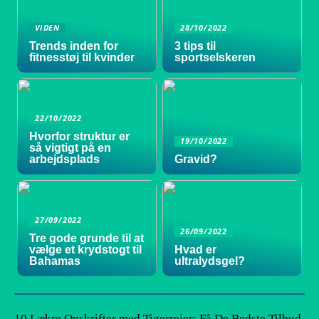
VIDEN
28/10/2022
Trends inden for
3 tips til
fitnesstøj til kvinder
sportselskeren
22/10/2022
Hvorfor struktur er
19/10/2022
så vigtigt på en
arbejdsplads
Gravid?
27/09/2022
26/09/2022
Tre gode grunde til at
vælge et krydstogt til
Hvad er
Bahamas
ultralydsgel?
10 Lækre Opskrifter med Tigerrejer: Få De Bedste Tilbud