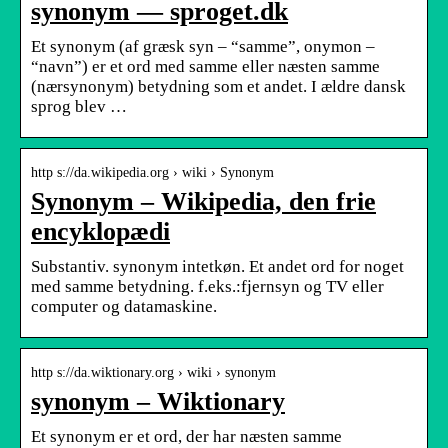
synonym — sproget.dk
Et synonym (af græsk syn – “samme”, onymon –
“navn”) er et ord med samme eller næsten samme
(nærsynonym) betydning som et andet. I ældre dansk
sprog blev …
http s://da.wikipedia.org › wiki › Synonym
Synonym – Wikipedia, den frie
encyklopædi
Substantiv. synonym intetkøn. Et andet ord for noget
med samme betydning. f.eks.:fjernsyn og TV eller
computer og datamaskine.
http s://da.wiktionary.org › wiki › synonym
synonym – Wiktionary
Et synonym er et ord, der har næsten samme