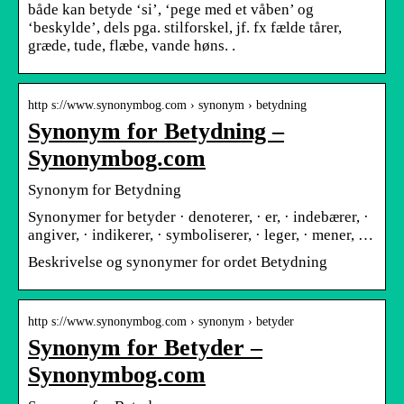
både kan betyde ‘si’, ‘pege med et våben’ og
‘beskylde’, dels pga. stilforskel, jf. fx fælde tårer,
græde, tude, flæbe, vande høns. .
http s://www.synonymbog.com › synonym › betydning
Synonym for Betydning –
Synonymbog.com
Synonym for Betydning
Synonymer for betyder · denoterer, · er, · indebærer, ·
angiver, · indikerer, · symboliserer, · leger, · mener, …
Beskrivelse og synonymer for ordet Betydning
http s://www.synonymbog.com › synonym › betyder
Synonym for Betyder –
Synonymbog.com