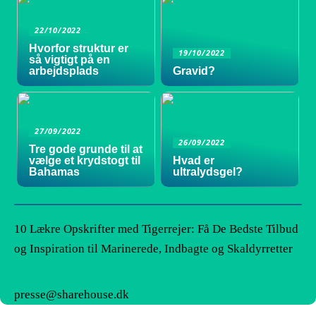
22/10/2022
Hvorfor struktur er
19/10/2022
så vigtigt på en
arbejdsplads
Gravid?
27/09/2022
26/09/2022
Tre gode grunde til at
vælge et krydstogt til
Hvad er
Bahamas
ultralydsgel?
10 Lækre Opskrifter med Tigerrejer: Få De Bedste Tilbud
og Inspiration til Marinerede, Indbagte og Skaldyrretter
presse@sharehouse.dk