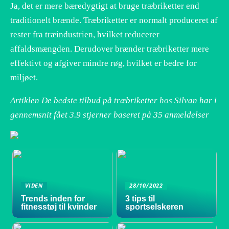
Ja, det er mere bæredygtigt at bruge træbriketter end
traditionelt brænde. Træbriketter er normalt produceret af
rester fra træindustrien, hvilket reducerer
affaldsmængden. Derudover brænder træbriketter mere
effektivt og afgiver mindre røg, hvilket er bedre for
miljøet.
Artiklen De bedste tilbud på træbriketter hos Silvan har i
gennemsnit fået
3.9
stjerner baseret på
35
anmeldelser
VIDEN
28/10/2022
Trends inden for
3 tips til
fitnesstøj til kvinder
sportselskeren