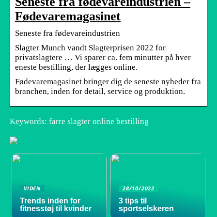
Seneste fra fødevareindustrien –
Fødevaremagasinet
Seneste fra fødevareindustrien
Slagter Munch vandt Slagterprisen 2022 for
privatslagtere … Vi sparer ca. fem minutter på hver
eneste bestilling, der lægges online.
Fødevaremagasinet bringer dig de seneste nyheder fra
branchen, inden for detail, service og produktion.
Keywords: farre slagter online bestilling
VIDEN
28/10/2022
Trends inden for
3 tips til
fitnesstøj til kvinder
sportselskeren