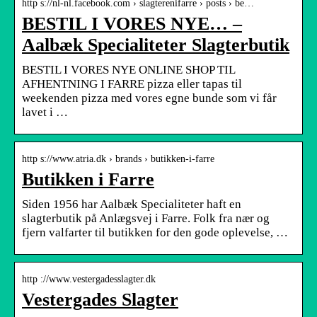
http s://nl-nl.facebook.com › slagterenifarre › posts › be…
BESTIL I VORES NYE… –
Aalbæk Specialiteter Slagterbutik
BESTIL I VORES NYE ONLINE SHOP TIL
AFHENTNING I FARRE pizza eller tapas til
weekenden pizza med vores egne bunde som vi får
lavet i …
http s://www.atria.dk › brands › butikken-i-farre
Butikken i Farre
Siden 1956 har Aalbæk Specialiteter haft en
slagterbutik på Anlægsvej i Farre. Folk fra nær og
fjern valfarter til butikken for den gode oplevelse, …
http ://www.vestergadesslagter.dk
Vestergades Slagter