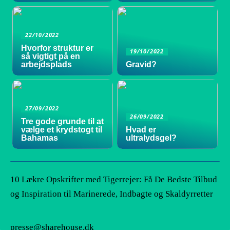
22/10/2022
Hvorfor struktur er
19/10/2022
så vigtigt på en
arbejdsplads
Gravid?
27/09/2022
26/09/2022
Tre gode grunde til at
vælge et krydstogt til
Hvad er
Bahamas
ultralydsgel?
10 Lækre Opskrifter med Tigerrejer: Få De Bedste Tilbud
og Inspiration til Marinerede, Indbagte og Skaldyrretter
presse@sharehouse.dk