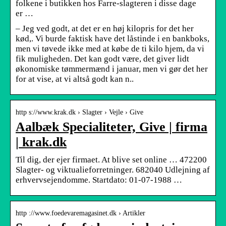
folkene i butikken hos Farre-slagteren i disse dage
er …
– Jeg ved godt, at det er en høj kilopris for det her
kød,. Vi burde faktisk have det låstinde i en bankboks,
men vi tøvede ikke med at købe de ti kilo hjem, da vi
fik muligheden. Det kan godt være, det giver lidt
økonomiske tømmermænd i januar, men vi gør det her
for at vise, at vi altså godt kan n..
http s://www.krak.dk › Slagter › Vejle › Give
Aalbæk Specialiteter, Give | firma
| krak.dk
Til dig, der ejer firmaet. At blive set online … 472200
Slagter- og viktualieforretninger. 682040 Udlejning af
erhvervsejendomme. Startdato: 01-07-1988 …
http ://www.foedevaremagasinet.dk › Artikler