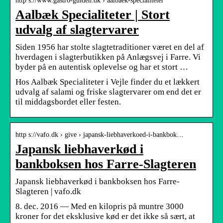
http s://www.gastro-guiden.dk › aalbaek-specialiteter
Aalbæk Specialiteter | Stort
udvalg af slagtervarer
Siden 1956 har stolte slagtetraditioner været en del af
hverdagen i slagterbutikken på Anlægsvej i Farre. Vi
byder på en autentisk oplevelse og har et stort …
Hos Aalbæk Specialiteter i Vejle finder du et lækkert
udvalg af salami og friske slagtervarer om end det er
til middagsbordet eller festen.
http s://vafo.dk › give › japansk-liebhaverkoed-i-bankbok…
Japansk liebhaverkød i
bankboksen hos Farre-Slagteren
Japansk liebhaverkød i bankboksen hos Farre-
Slagteren | vafo.dk
8. dec. 2016 — Med en kilopris på muntre 3000
kroner for det eksklusive kød er det ikke så sært, at