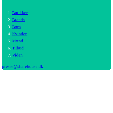
Butikker
Brands
Børn
Kvinder
Mænd
Tilbud
Viden
presse@sharehouse.dk