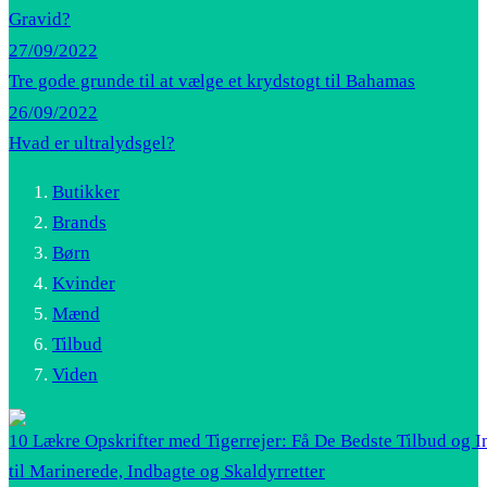
Gravid?
27/09/2022
Tre gode grunde til at vælge et krydstogt til Bahamas
26/09/2022
Hvad er ultralydsgel?
Butikker
Brands
Børn
Kvinder
Mænd
Tilbud
Viden
10 Lækre Opskrifter med Tigerrejer: Få De Bedste Tilbud og I
til Marinerede, Indbagte og Skaldyrretter