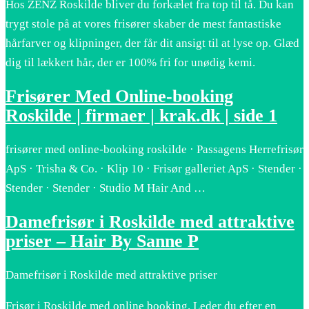
Hos ZENZ Roskilde bliver du forkælet fra top til tå. Du kan
trygt stole på at vores frisører skaber de mest fantastiske
hårfarver og klipninger, der får dit ansigt til at lyse op. Glæd
dig til lækkert hår, der er 100% fri for unødig kemi.
Frisører Med Online-booking
Roskilde | firmaer | krak.dk | side 1
frisører med online-booking roskilde · Passagens Herrefrisør
ApS · Trisha & Co. · Klip 10 · Frisør galleriet ApS · Stender ·
Stender · Stender · Studio M Hair And …
Damefrisør i Roskilde med attraktive
priser – Hair By Sanne P
Damefrisør i Roskilde med attraktive priser
Frisør i Roskilde med online booking. Leder du efter en