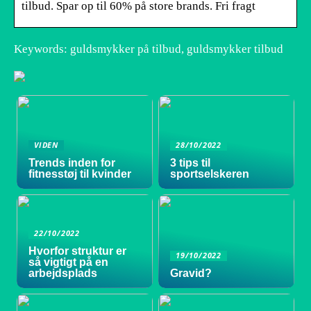
tilbud. Spar op til 60% på store brands. Fri fragt
Keywords: guldsmykker på tilbud, guldsmykker tilbud
VIDEN
28/10/2022
Trends inden for
3 tips til
fitnesstøj til kvinder
sportselskeren
22/10/2022
Hvorfor struktur er
19/10/2022
så vigtigt på en
arbejdsplads
Gravid?