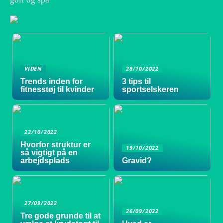
VIDEN
28/10/2022
Trends inden for
3 tips til
fitnesstøj til kvinder
sportselskeren
22/10/2022
Hvorfor struktur er
19/10/2022
så vigtigt på en
arbejdsplads
Gravid?
27/09/2022
26/09/2022
Tre gode grunde til at