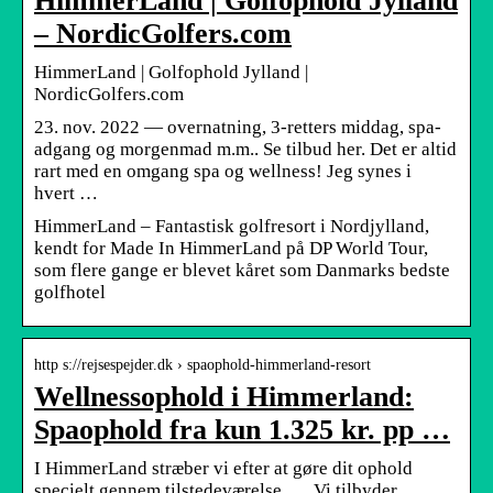
HimmerLand | Golfophold Jylland
– NordicGolfers.com
HimmerLand | Golfophold Jylland |
NordicGolfers.com
23. nov. 2022 — overnatning, 3-retters middag, spa-
adgang og morgenmad m.m.. Se tilbud her. Det er altid
rart med en omgang spa og wellness! Jeg synes i
hvert …
HimmerLand – Fantastisk golfresort i Nordjylland,
kendt for Made In HimmerLand på DP World Tour,
som flere gange er blevet kåret som Danmarks bedste
golfhotel
http s://rejsespejder.dk › spaophold-himmerland-resort
Wellnessophold i Himmerland:
Spaophold fra kun 1.325 kr. pp …
I HimmerLand stræber vi efter at gøre dit ophold
specielt gennem tilstedeværelse, … Vi tilbyder