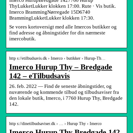
Imerco HurupBredgade 1427760 Hurup
ThyLukketLukker klokken 17:00. Rute · Vis butik.
Imerco BrammingNørregade 15D6740
BrammingLukketLukker klokken 17:30.
Se vores kortoversigt med alle Imercos butikker og
find adresse og åbningstider for din nærmeste
imercobutik.
http s://etilbudsavis.dk › Imerco › butikker › Hurup-Th…
Imerco Hurup Thy – Bredgade
142 – eTilbudsavis
26. feb. 2022 — Find de seneste åbningstider, og
nuværende og kommende tilbud og tilbudsaviser fra
den lokale butik, Imerco, i 7760 Hurup Thy, Bredgade
142.
http s://dinetilbudsaviser.dk › … › Hurup Thy › Imerco
Imerco Hurup Thy Bredgade 142