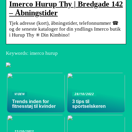
Imerco Hurup Thy | Bredgade 142
– Åbningstider
Tjek adresse (kort), åbningstider, telefonnummer ☎
og de seneste kataloger for din yndlings Imerco butik
i Hurup Thy ✳️ Din Kimbino!
Keywords: imerco hurup
VIDEN
28/10/2022
Trends inden for
3 tips til
fitnesstøj til kvinder
sportselskeren
22/10/2022