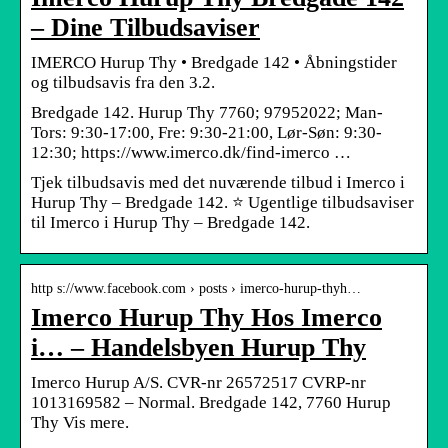
– Dine Tilbudsaviser
IMERCO Hurup Thy • Bredgade 142 • Åbningstider
og tilbudsavis fra den 3.2.
Bredgade 142. Hurup Thy 7760; 97952022; Man-
Tors: 9:30-17:00, Fre: 9:30-21:00, Lør-Søn: 9:30-
12:30; https://www.imerco.dk/find-imerco …
Tjek tilbudsavis med det nuværende tilbud i Imerco i
Hurup Thy – Bredgade 142. ⭐ Ugentlige tilbudsaviser
til Imerco i Hurup Thy – Bredgade 142.
http s://www.facebook.com › posts › imerco-hurup-thyh…
Imerco Hurup Thy Hos Imerco
i… – Handelsbyen Hurup Thy
Imerco Hurup A/S. CVR-nr 26572517 CVRP-nr
1013169582 – Normal. Bredgade 142, 7760 Hurup
Thy Vis mere.