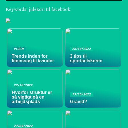
Keywords: julekort til facebook
VIDEN
28/10/2022
Trends inden for
3 tips til
fitnesstøj til kvinder
sportselskeren
22/10/2022
Hvorfor struktur er
19/10/2022
så vigtigt på en
arbejdsplads
Gravid?
27/09/2022