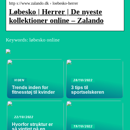
http s://www.zalando.dk › loebesko-herrer
Løbesko | Herrer | De nyeste
kollektioner online – Zalando
Keywords: løbesko online
VIDEN
28/10/2022
Trends inden for
3 tips til
fitnesstøj til kvinder
sportselskeren
22/10/2022
Hvorfor struktur er
19/10/2022
så vigtigt på en