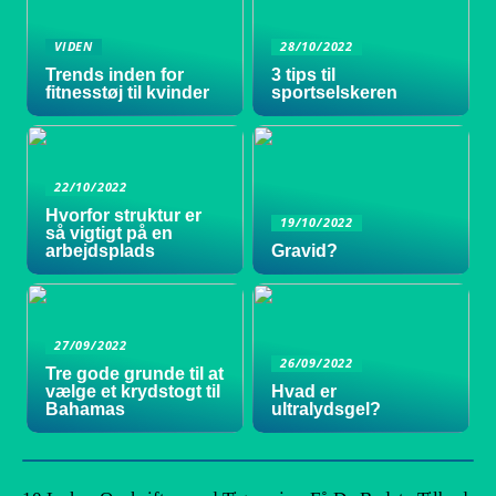
VIDEN
28/10/2022
Trends inden for
3 tips til
fitnesstøj til kvinder
sportselskeren
22/10/2022
Hvorfor struktur er
19/10/2022
så vigtigt på en
arbejdsplads
Gravid?
27/09/2022
26/09/2022
Tre gode grunde til at
vælge et krydstogt til
Hvad er
Bahamas
ultralydsgel?