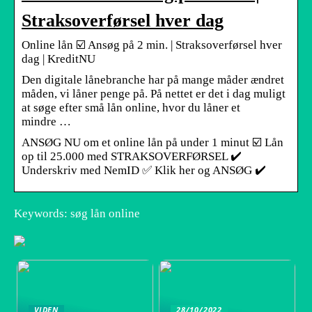
Straksoverførsel hver dag
Online lån ☑️ Ansøg på 2 min. | Straksoverførsel hver
dag | KreditNU
Den digitale lånebranche har på mange måder ændret
måden, vi låner penge på. På nettet er det i dag muligt
at søge efter små lån online, hvor du låner et
mindre …
ANSØG NU om et online lån på under 1 minut ☑️ Lån
op til 25.000 med STRAKSOVERFØRSEL ✔️
Underskriv med NemID ✅ Klik her og ANSØG ✔️
Keywords: søg lån online
VIDEN
28/10/2022