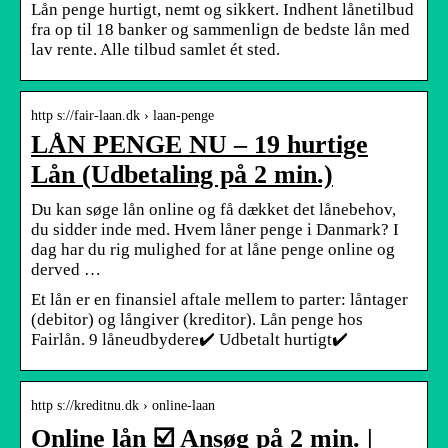
Lån penge hurtigt, nemt og sikkert. Indhent lånetilbud
fra op til 18 banker og sammenlign de bedste lån med
lav rente. Alle tilbud samlet ét sted.
http s://fair-laan.dk › laan-penge
LÅN PENGE NU – 19 hurtige
Lån (Udbetaling på 2 min.)
Du kan søge lån online og få dækket det lånebehov,
du sidder inde med. Hvem låner penge i Danmark? I
dag har du rig mulighed for at låne penge online og
derved …
Et lån er en finansiel aftale mellem to parter: låntager
(debitor) og långiver (kreditor). Lån penge hos
Fairlån. 9 låneudbydere✔️ Udbetalt hurtigt✔️
http s://kreditnu.dk › online-laan
Online lån ☑️ Ansøg på 2 min. |