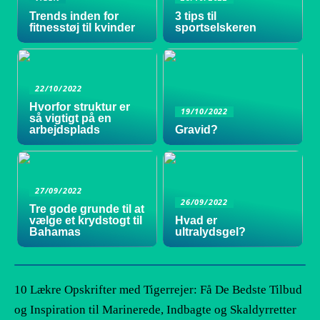
Trends inden for
3 tips til
fitnesstøj til kvinder
sportselskeren
22/10/2022
Hvorfor struktur er
19/10/2022
så vigtigt på en
arbejdsplads
Gravid?
27/09/2022
26/09/2022
Tre gode grunde til at
vælge et krydstogt til
Hvad er
Bahamas
ultralydsgel?
10 Lækre Opskrifter med Tigerrejer: Få De Bedste Tilbud
og Inspiration til Marinerede, Indbagte og Skaldyrretter