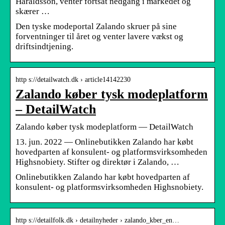
Haraldsson, venter fortsat nedgang i markedet og
skærer …
Den tyske modeportal Zalando skruer på sine
forventninger til året og venter lavere vækst og
driftsindtjening.
http s://detailwatch.dk › article14142230
Zalando køber tysk modeplatform
– DetailWatch
Zalando køber tysk modeplatform — DetailWatch
13. jun. 2022 — Onlinebutikken Zalando har købt
hovedparten af konsulent- og platformsvirksomheden
Highsnobiety. Stifter og direktør i Zalando, …
Onlinebutikken Zalando har købt hovedparten af
konsulent- og platformsvirksomheden Highsnobiety.
http s://detailfolk.dk › detailnyheder › zalando_kber_en…