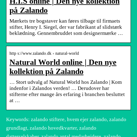
H.I.S online | Den nye kollektion
på Zalando
Mærkets tre bogstaver kan føres tilbage til firmaets
stifter, Henry I. Siegel, der var fabrikant af slidstærk
beklædning. Gennembruddet som designermærke …
http s://www.zalando.dk › natural-world
Natural World online | Den nye
kollektion på Zalando
… Stort udvalg af Natural World hos Zalando | Kom
indenfor i Zalandos verden! … Derudover har
stifterne efter mange års erfaring i branchen besluttet
at …
Keywords: zalando stiftere, hvem ejer zalando, zalando
grundlagt, zalando hovedkvarter, zalando
datterselskaber, zalando antal medarbejdere, zalando