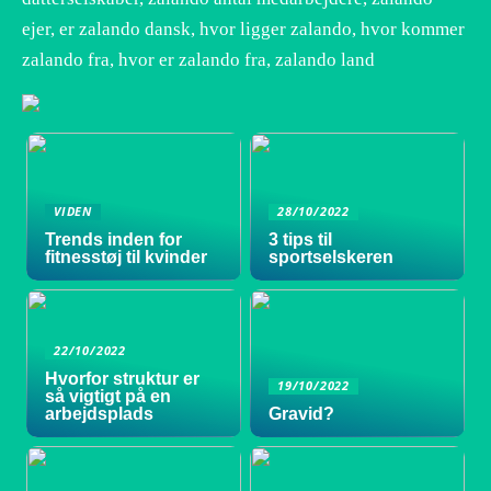
ejer, er zalando dansk, hvor ligger zalando, hvor kommer
zalando fra, hvor er zalando fra, zalando land
VIDEN
28/10/2022
Trends inden for
3 tips til
fitnesstøj til kvinder
sportselskeren
22/10/2022
Hvorfor struktur er
19/10/2022
så vigtigt på en
arbejdsplads
Gravid?