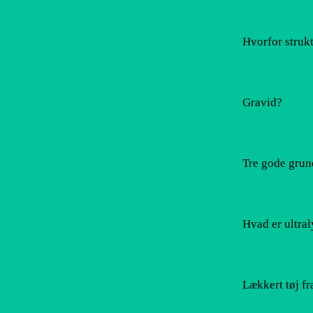
22/10/2022
Hvorfor strukt
19/10/2022
Gravid?
27/09/2022
Tre gode grund
26/09/2022
Hvad er ultra
23/09/2022
Lækkert tøj fra