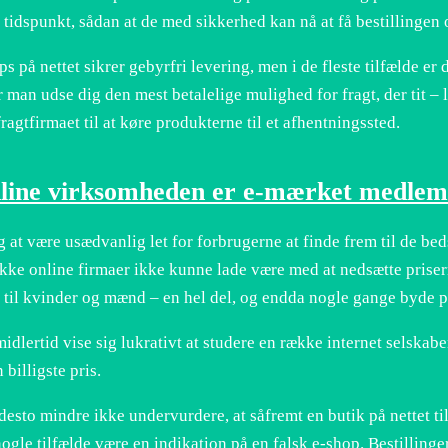
et tidspunkt, sådan at de med sikkerhed kan nå at få bestillingen
ps på nettet sikrer gebyrfri levering, men i de fleste tilfælde e
man udse dig den mest betalelige mulighed for fragt, der tit – 
fragtfirmaet til at køre produkterne til et afhentningssted.
line virksomheden er e-mærket medlem
ig at være usædvanlig let for forbrugerne at finde frem til de bed
kke online firmaer ikke kunne lade være med at nedsætte prisern
 til kvinder og mænd – en hel del, og endda nogle gange byde p
idlertid vise sig lukrativt at studere en række internet selskab
 billigste pris.
esto mindre ikke undervurdere, at såfremt en butik på nettet til
 nogle tilfælde være en indikation på en falsk e-shop. Bestillinge