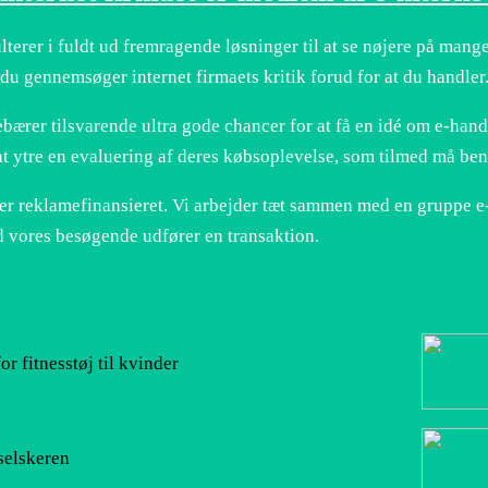
ulterer i fuldt ud fremragende løsninger til at se nøjere på mang
 du gennemsøger internet firmaets kritik forud for at du handler
bærer tilsvarende ultra gode chancer for at få en idé om e-han
t ytre en evaluering af deres købsoplevelse, som tilmed må benyt
er reklamefinansieret. Vi arbejder tæt sammen med en gruppe e-
d vores besøgende udfører en transaktion.
2023
or fitnesstøj til kvinder
tselskeren