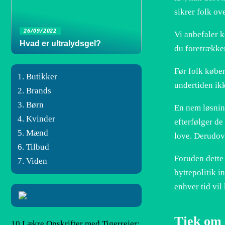
sikrer folk ov
26/09/2022
Vi anbefaler k
Hvad er ultralydsgel?
du foretrækker
Før folk køber
Butikker
undertiden ik
Brands
Børn
En nem løsnin
Kvinder
efterfølger de
Mænd
love. Derudove
Tilbud
Foruden dette
Viden
byttepolitik in
enhver tid vil
Tjek om 
10 Lækre Opskrifter med Tigerrejer: