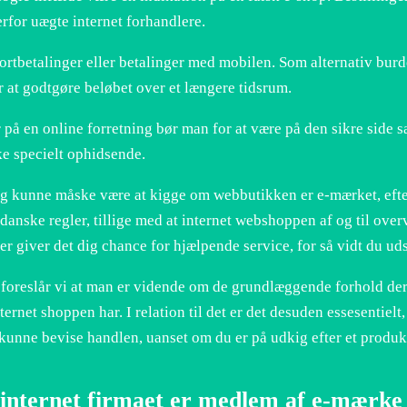
erfor uægte internet forhandlere.
ortbetalinger eller betalinger med mobilen. Som alternativ burde
 at godtgøre beløbet over et længere tidsrum.
 på en online forretning bør man for at være på den sikre side sæ
ke specielt ophidsende.
g kunne måske være at kigge om webbutikken er e-mærket, efter
 danske regler, tillige med at internet webshoppen af og til over
r giver det dig chance for hjælpende service, for så vidt du uds
 foreslår vi at man er vidende om de grundlæggende forhold der
ternet shoppen har. I relation til det er det desuden essesentielt,
 kunne bevise handlen, uanset om du er på udkig efter et produkt
internet firmaet er medlem af e-mærke