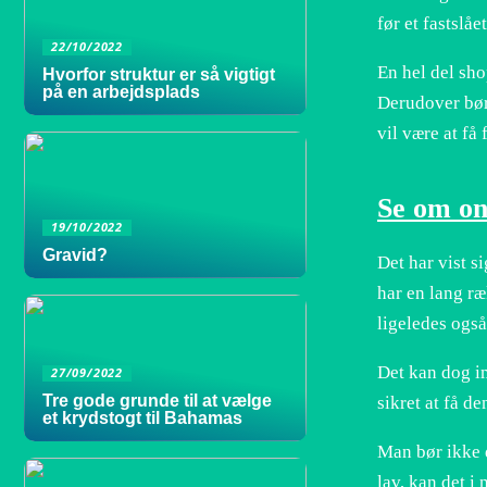
før et fastslå
22/10/2022
En hel del sho
Hvorfor struktur er så vigtigt
på en arbejdsplads
Derudover bør 
vil være at få 
Se om on
19/10/2022
Gravid?
Det har vist s
har en lang ræ
ligeledes også
Det kan dog im
27/09/2022
Tre gode grunde til at vælge
sikret at få den
et krydstogt til Bahamas
Man bør ikke d
lav, kan det i