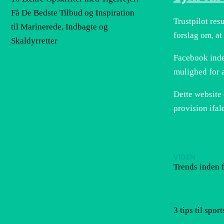
Få De Bedste Tilbud og Inspiration
Trustpilot res
til Marinerede, Indbagte og
forslag om, at
Skaldyrretter
Facebook inde
mulighed for a
Dette website 
provision ifal
VIDEN
26/05/
Trends inden f
28/10/2022
3 tips til spor