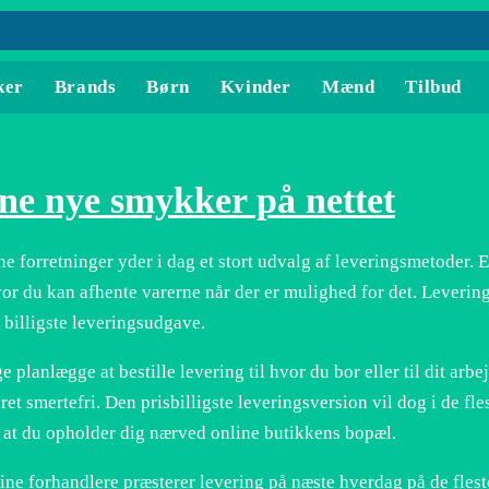
ker
Brands
Børn
Kvinder
Mænd
Tilbud
ne nye smykker på nettet
e forretninger yder i dag et stort udvalg af leveringsmetoder. En
or du kan afhente varerne når der er mulighed for det. Leverin
 billigste leveringsudgave.
ge planlægge at bestille levering til hvor du bor eller til dit arb
ret smertefri. Den prisbilligste leveringsversion vil dog i de fl
at du opholder dig nærved online butikkens bopæl.
ine forhandlere præsterer levering på næste hverdag på de fles