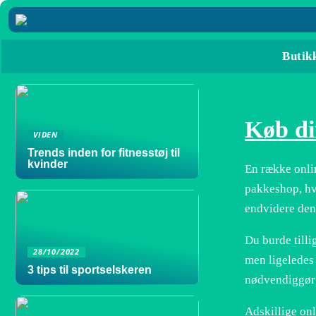
Butik
Køb di
VIDEN
Trends inden for fitnesstøj til
kvinder
En række onlin
pakkeshop, hv
endvidere den
Du burde tilli
28/10/2022
men ligeledes 
3 tips til sportselskeren
nødvendiggør 
Adskillige onl