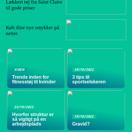
Lækkert tøj fra Saint Claire
til gode priser
26/08/2022
Køb dine nye smykker på
nettet
VIDEN
28/10/2022
Trends inden for
3 tips til
fitnesstøj til kvinder
sportselskeren
22/10/2022
Hvorfor struktur er
19/10/2022
så vigtigt på en
arbejdsplads
Gravid?